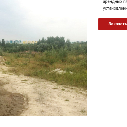
арендных п
установлен
Заказат