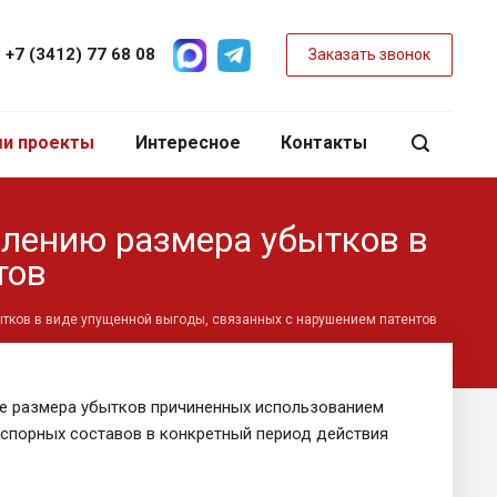
+7 (3412) 77 68 08
Заказать звонок
и проекты
Интересное
Контакты
елению размера убытков в
тов
тков в виде упущенной выгоды, связанных с нарушением патентов
е размера убытков причиненных использованием
 спорных составов в конкретный период действия