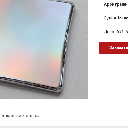
Арбитражн
Судья: Меле
Дело: А71-5
Заказат
 сплавы металлов.