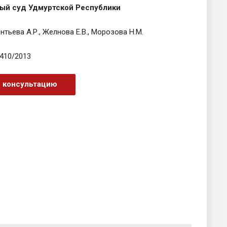
ый суд Удмуртской Республики
нтьева А.Р., Желнова Е.В., Морозова Н.М.
410/2013
ь консультацию