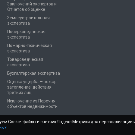
Заключений экспертов и
Отчетов об оценке
Землеустроительная
экспертиза
Почерковедческая
экспертиза
Пожарно-техническая
экспертиза
Товароведческая
экспертиза
Бухгалтерская экспертиза
Оценка ущерба — пожар,
затопление, действия
третьих лиц
Исключение из Перечня
объектов недвижимости
ьзуем Cookie-файлы и счетчик Яндекс.Метрики для персонализаци
ных