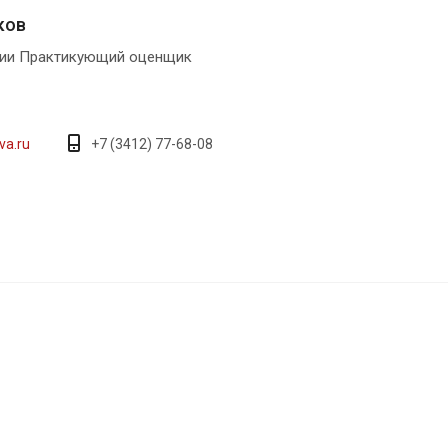
ков
нии Практикующий оценщик
va.ru
+7 (3412) 77-68-08