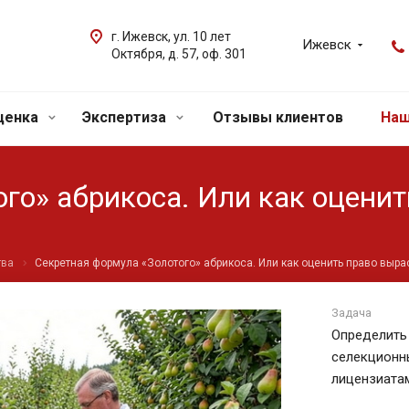
г. Ижевск, ул. 10 лет
Ижевск
Октября, д. 57, оф. 301
ценка
Экспертиза
Отзывы клиентов
Наш
го» абрикоса. Или как оценит
тва
Секретная формула «Золотого» абрикоса. Или как оценить право выра
Задача
Определить
селекционн
лицензиата