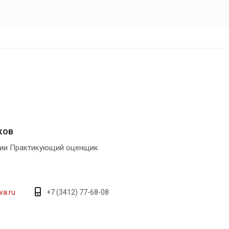
ков
нии Практикующий оценщик
va.ru
+7 (3412) 77-68-08