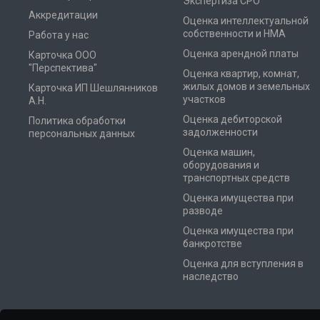
Экспертиза СРО
Аккредитации
Оценка интеллектуальной
собственности и НМА
Работа у нас
Оценка арендной платы
Карточка ООО
"Перспектива"
Оценка квартир, комнат,
жилых домов и земельных
Карточка ИП Шешлянников
участков
А.Н.
Оценка дебиторской
Политика обработки
задолженности
персональных данных
Оценка машин,
оборудования и
транспортных средств
Оценка имущества при
разводе
Оценка имущества при
банкротстве
Оценка для вступления в
наследство